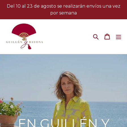
Ir
Del 10 al 23 de agosto se realizarán envíos una vez
directamente
por semana
al
contenido
Buscar
Carrito
Carrito
ex
Pausar
la
presentación
EN GUILLÉN Y